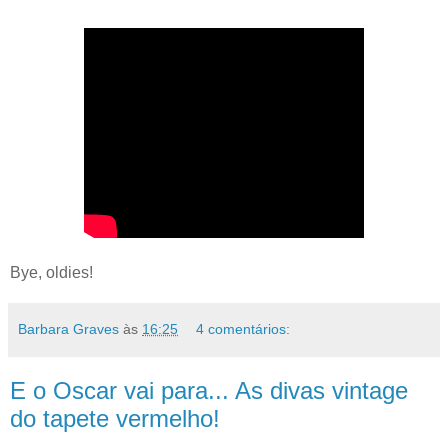
Bye, oldies!
Barbara Graves
às
16:25
4 comentários:
E o Oscar vai para... As divas vintage
do tapete vermelho!