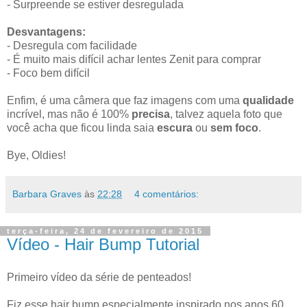
- Surpreende se estiver desregulada
Desvantagens:
- Desregula com facilidade
- É muito mais difícil achar lentes Zenit para comprar
- Foco bem difícil
Enfim, é uma câmera que faz imagens com uma
qualidade
incrível, mas não é 100%
precisa
, talvez aquela foto que
você acha que ficou linda saia
escura
ou
sem foco
.
Bye, Oldies!
Barbara Graves
às
22:28
4 comentários:
terça-feira, 24 de fevereiro de 2015
Vídeo - Hair Bump Tutorial
Primeiro vídeo da série de penteados!
Fiz esse hair bump especialmente inspirado nos anos 60.